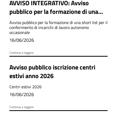
AVVISO INTEGRATIVO: Avviso
pubblico per la formazione di una
short list per il conferimento di
Avviso pubblico per la formazione di una short list per il
incarichi di lavoro autonomo
conferimento di incarichi di lavoro autonomo
occasionale
occasionale di
16/06/2026
coordinatore/animatore per i centri
estivi comunali – anno 2026
Continua a leggere
Avviso pubblico iscrizione centri
estivi anno 2026
Centri estivi 2026
16/06/2026
Continua a leggere