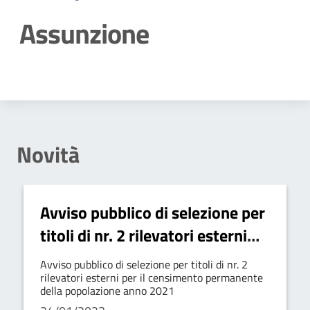
Assunzione
Dettagli della notizia
Novità
Avviso pubblico di selezione per
titoli di nr. 2 rilevatori esterni
per il censimento permanente
Avviso pubblico di selezione per titoli di nr. 2
della popolazione anno 2021
rilevatori esterni per il censimento permanente
della popolazione anno 2021