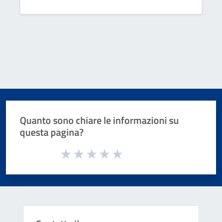
Quanto sono chiare le informazioni su
questa pagina?
Valuta da 1 a 5 stelle la pagina
Valuta 1 stelle su 5
Valuta 2 stelle su 5
Valuta 3 stelle su 5
Valuta 4 stelle su 5
Valuta 5 stelle su 5