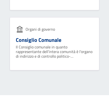
carica di vicesindaco. Collabora con il sindaco
nel governo del comune ed opera attraverso
deliberazioni collegiali.
Organi di governo
Consiglio Comunale
Il Consiglio comunale in quanto
rappresentante dell’intera comunità è l'organo
di indirizzo e di controllo politico-
amministrativo del Comune.