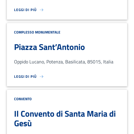
LEGGI DI PIÙ
SU LOREM IPSUM DOLOR SIT AMET, CONSECTETUR ADIPISCING EL
COMPLESSO MONUMENTALE
Piazza Sant’Antonio
Oppido Lucano, Potenza, Basilicata, 85015, Italia
LEGGI DI PIÙ
SU LOREM IPSUM DOLOR SIT AMET, CONSECTETUR ADIPISCING EL
CONVENTO
Il Convento di Santa Maria di
Gesù