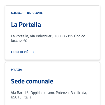
ALBERGO
RISTORANTE
La Portella
La Portella, Via Balestrieri, 109, 85015 Oppido
lucano PZ
LEGGI DI PIÙ
SU LOREM IPSUM DOLOR SIT AMET, CONSECTETUR ADIPISCING EL
PALAZZO
Sede comunale
Via Bari 16, Oppido Lucano, Potenza, Basilicata,
85015, Italia