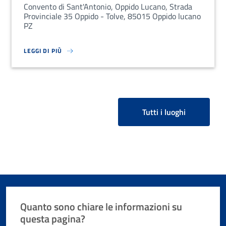
Convento di Sant'Antonio, Oppido Lucano, Strada
Provinciale 35 Oppido - Tolve, 85015 Oppido lucano
PZ
LEGGI DI PIÙ
SU LOREM IPSUM DOLOR SIT AMET, CONSECTETUR ADIPISCING EL
Tutti i luoghi
Quanto sono chiare le informazioni su
questa pagina?