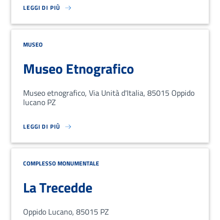
LEGGI DI PIÙ
SU LOREM IPSUM DOLOR SIT AMET, CONSECTETUR ADIPISCING EL
MUSEO
Museo Etnografico
Museo etnografico, Via Unità d'Italia, 85015 Oppido
lucano PZ
LEGGI DI PIÙ
SU LOREM IPSUM DOLOR SIT AMET, CONSECTETUR ADIPISCING EL
COMPLESSO MONUMENTALE
La Trecedde
Oppido Lucano, 85015 PZ