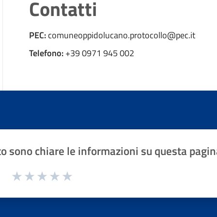
Contatti
PEC:
comuneoppidolucano.protocollo@pec.it
Telefono:
+39 0971 945 002
o sono chiare le informazioni su questa pagin
1 a 5 stelle la pagina
Valuta 1 stelle su 5
Valuta 2 stelle su 5
Valuta 3 stelle su 5
Valuta 4 stelle su 5
Valuta 5 stelle su 5