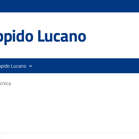
ppido Lucano
ppido Lucano
cnica
zia