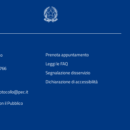
Prenota appuntamento
no
Leggi le FAQ
0766
Segnalazione disservizio
Dichiarazione di accessibilità
tocollo@pec.it
on il Pubblico
Ciao 👋
Come posso esserti utile?
smart_toy