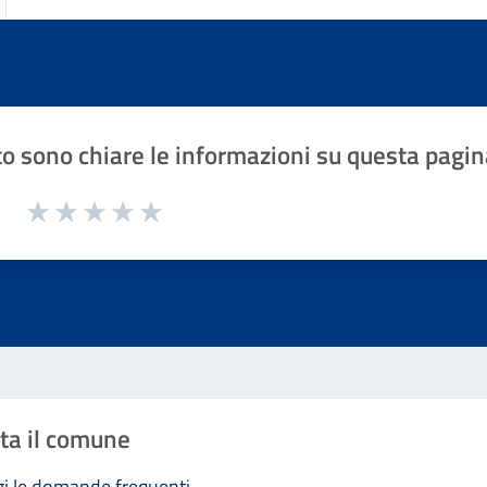
o sono chiare le informazioni su questa pagin
1 a 5 stelle la pagina
Valuta 1 stelle su 5
Valuta 2 stelle su 5
Valuta 3 stelle su 5
Valuta 4 stelle su 5
Valuta 5 stelle su 5
ta il comune
i le domande frequenti