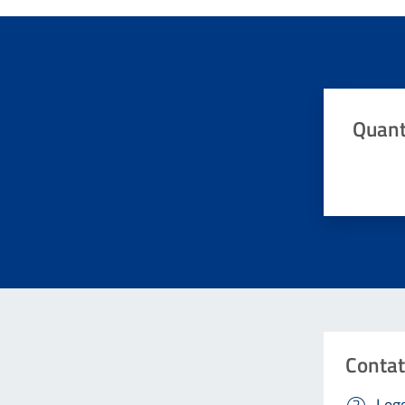
Quant
Valuta da 
Contat
Legg