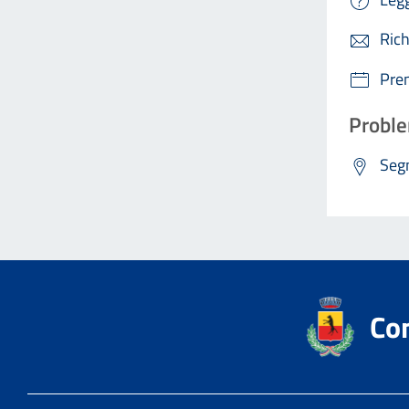
Rich
Pre
Proble
Segn
Co