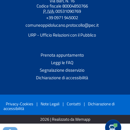
Via Bari, N. 16
Codice fiscale 80004850766
P. IVA:
00531090769
+39 0971 945002
comuneoppidolucano.protocollo@pec.it
URP - Ufficio Relazioni con il Pubblico
Prenota appuntamento
Leggi le FAQ
Segnalazione disservizio
Dichiarazione di accessibilità
Privacy-Cookies
|
Note Legali
|
Contatti
|
Dichiarazione di
accessibilità
2026 | Realizzato da Wemapp