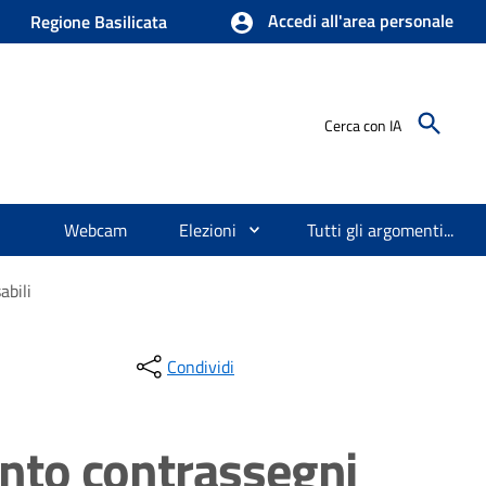
Accedi all'area personale
Regione Basilicata
Cerca con IA
Webcam
Elezioni
Tutti gli argomenti...
abili
Condividi
ento contrassegni