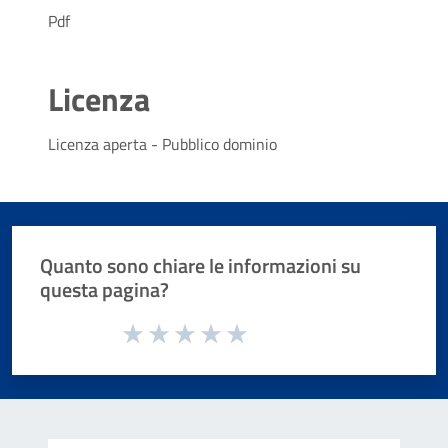
Pdf
Licenza
Licenza aperta - Pubblico dominio
Quanto sono chiare le informazioni su
questa pagina?
Valuta da 1 a 5 stelle la pagina
Valuta 1 stelle su 5
Valuta 2 stelle su 5
Valuta 3 stelle su 5
Valuta 4 stelle su 5
Valuta 5 stelle su 5